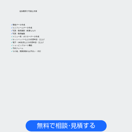
追加費用で可能な作業
✓
看板データ作成
✓
ユニフォームデータ作成
✓
写真・動画撮影（軽量なもの
✓
写真・動画編集
✓
メニュー表・ポスターデータ作成
✓
ホットペッパーなどの代理申請・立上げ
✓
電子・QR決済などの代理申請・立上げ
✓
ショッピングカート機能
✓
予約フォーム
✓
その他、開業業務のお手伝い・代行
無料で相談･見積する