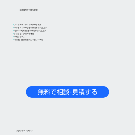
追加費用で可能な作業
✓
メニュー表・ポスターデータ作成
✓
ホットペッパーなどの代理申請・立上げ
✓
電子・QR決済などの代理申請・立上げ
✓
ショッピングカート機能
✓
予約フォーム
✓
その他、開業業務のお手伝い・代行
無料で相談･見積する
​スタンダードプラン