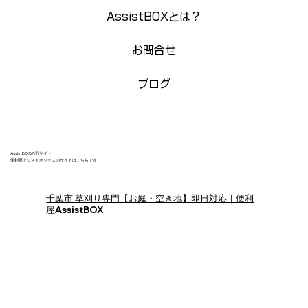
AssistBOXとは？
お問合せ
ブログ
AssistBOXの別サイト
便利屋アシストボックスのサイトはこちらです。
千葉市 草刈り専門【お庭・空き地】即日対応｜便利
屋AssistBOX