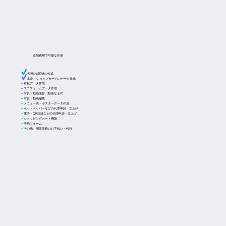
追加費用で可能な作業
✓
各種SNS関連の作成
✓
名刺・ショップカードのデータ作成
✓
看板データ作成
✓
ユニフォームデータ作成
✓
写真・動画撮影（軽量なもの
✓
写真・動画編集
✓
メニュー表・ポスターデータ作成
✓
ホットペッパーなどの代理申請・立上げ
✓
電子・QR決済などの代理申請・立上げ
✓
ショッピングカート機能
​✓
予約フォーム
✓
その他、開業業務のお手伝い・代行