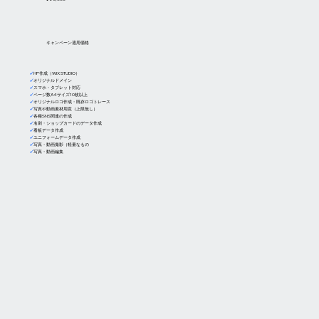
キャンペーン適用価格
✓
HP作成（WIX STUDIO）
✓
オリジナルドメイン
✓
スマホ・タブレット対応
✓
ページ数A4サイズ10枚以上
✓
オリジナルロゴ作成・既存ロゴトレース
✓
写真や動画素材用意（上限無し）
✓
各種SNS関連の作成
✓
名刺・ショップカードのデータ作成
✓
看板データ作成
✓
ユニフォームデータ作成
✓
写真・動画撮影（軽量なもの
✓
写真・動画編集