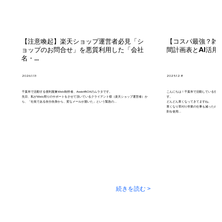
【注意喚起】楽天ショップ運営者必見「シ
【コスパ最強？雑
ョップのお問合せ」を悪質利用した「会社
間計画表とAI活用(G
名・...
2026.1.13
2025.12.8
千葉市で活動する便利屋兼Web制作者、AssistBOXのムラタです。
こんにちは！千葉市で活動している便利屋「
先日、私がWeb周りのサポートをさせて頂いているクライアント様（楽天ショップ運営者）か
す。
ら、「社長である自分自身から、変なメールが届いた」という緊急の...
どんどん寒くなってきてますね。
寒くなり草刈り作業の仕事も減ったので
剤を使用...
続きを読む >