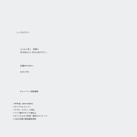
​シンプルプラン
とにかく安く・安価で
HPを持ちたい方のためのプラン。
定価¥35,000〜
¥29,750~
キャンペーン適用価格
✓
HP作成（WIX STUDIO）
✓
オリジナルドメイン
✓
スマホ・タブレット対応
✓
ページ数A4サイズ1枚以上
✓
オリジナルロゴ作成・既存ロゴトレース
✓
2点の写真や動画素材用意