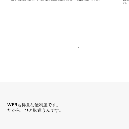
開店まで時間が無くても安心してください。夜間でも祭日でも対応いたしますので、気兼ね無く連絡してください。
開発コ
です。
01
WEBも得意な便利屋です。
​だから、ひと味違うんです。