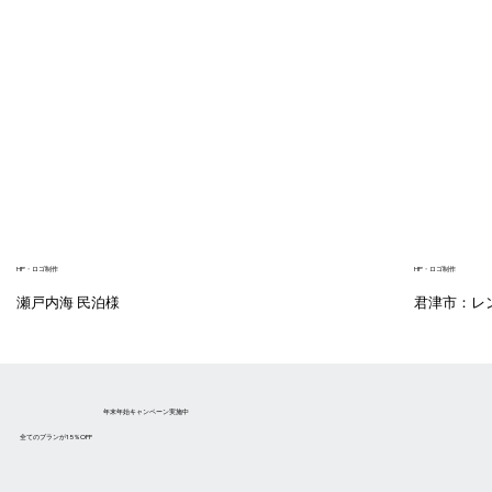
HP・ロゴ制作
HP・ロゴ制作
瀬戸内海 民泊様
君津市：レ
年末年始キャンペーン実施中
全てのプランが15％OFF