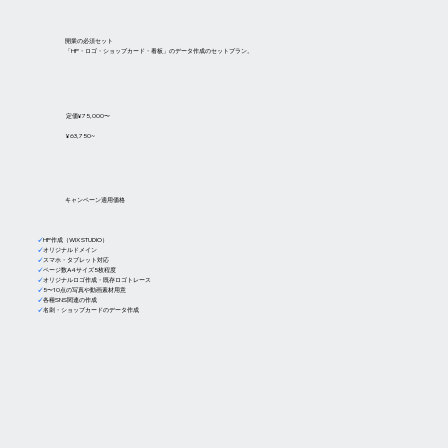
開業の必須セット
​「HP・ロゴ・ショップカード・看板」のデータ作成のセットプラン。
定価¥75,000〜
¥63,750~
キャンペーン適用価格
✓
HP作成（WIX STUDIO）
✓
オリジナルドメイン
✓
スマホ・タブレット対応
✓
ページ数A4サイズ5枚程度
✓
オリジナルロゴ作成・既存ロゴトレース
✓
5〜10点の写真や動画素材用意
✓
各種SNS関連の作成
✓
名刺・ショップカードのデータ作成