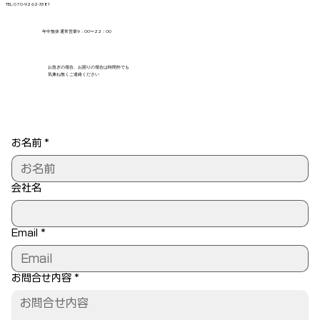
TEL:
070-9262-3381
​年中無休 通常営業9：00〜22：00
お急ぎの場合、お困りの場合は時間外でも
気兼ね無くご連絡ください
お名前
*
会社名
Email
*
お問合せ内容
*