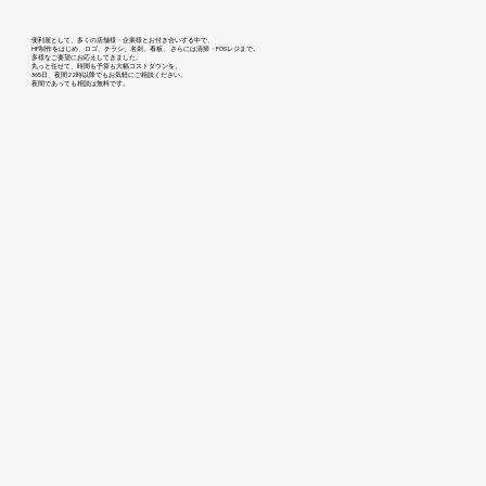
便利屋として、多くの店舗様・企業様とお付き合いする中で、
HP制作をはじめ、ロゴ、チラシ、名刺、看板、 さらには清掃・POSレジまで。
多様なご要望にお応えしてきました。
丸っと任せて、時間も予算も大幅コストダウンを。
365日、夜間22時以降でもお気軽にご相談ください。
​夜間であっても相談は無料です。