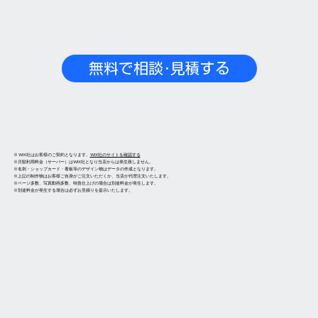
無料で相談･見積する
※ WIX​社はお客様のご契約となります。
WIX社のサイトを確認する
​※月額利用料金（サーバー）はWIX社となり当店からは発生致しません。
※名刺・ショップカード・看板等のデザイン物はデータの作成となります。
​※上記の制作物はお客様ご自身がご注文いただくか、当店が代理注文いたします。
​※ページ多数、写真動画多数、特急仕上げの場合は別途料金が発生します。
​※別途料金が発生する場合は必ずお見積りを提示いたします。