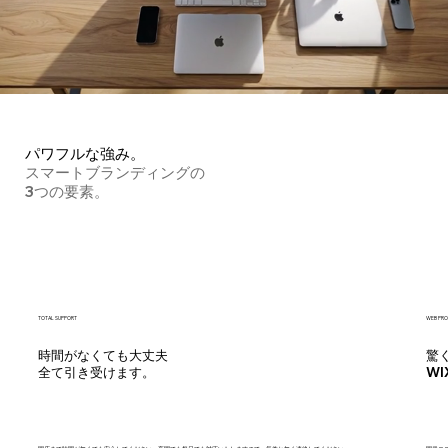
パワフルな強み。
​スマートブランディングの
3つの要素。
TOTAL SUPPORT
WEB PRO
時間がなくても大丈夫
驚
​全て引き受けます。
​W